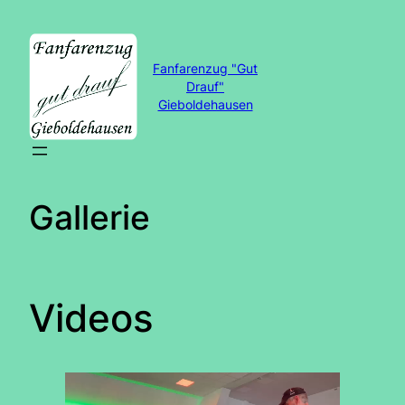
Zum
Inhalt
springen
Fanfarenzug "Gut
Drauf"
Gieboldehausen
Gallerie
Videos